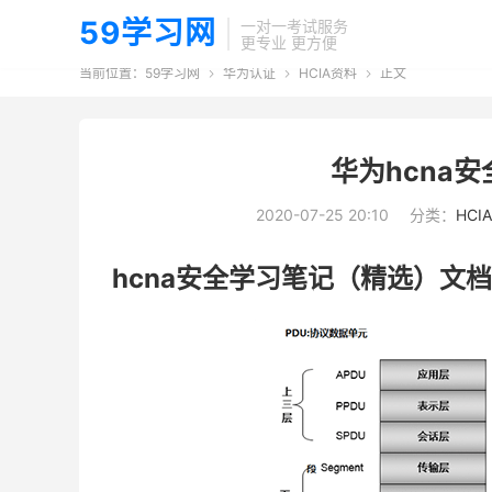
59学习网
一对一考试服务
更专业 更方便
当前位置：
59学习网
华为认证
HCIA资料
正文



华为hcna
2020-07-25 20:10
分类：
HCI
hcna安全学习笔记（精选）文