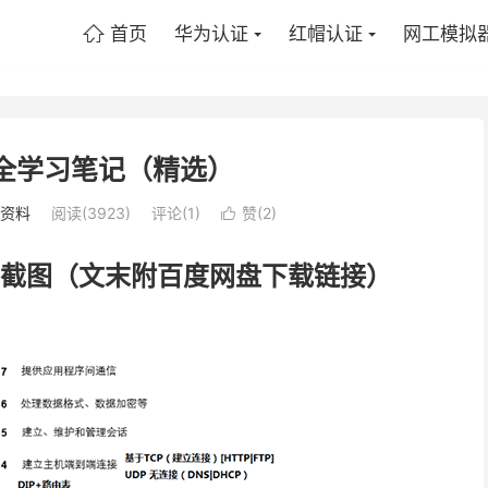
首页
华为认证
红帽认证
网工模拟

安全学习笔记（精选）
A资料
阅读(3923)
评论(1)
赞(
2
)

档截图（文末附百度网盘下载链接）