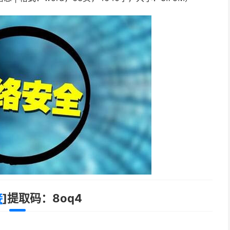
接
]提取码：
8oq4