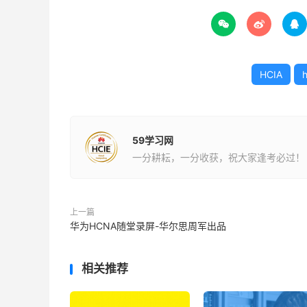



HCIA
59学习网
一分耕耘，一分收获，祝大家逢考必过！
上一篇
华为HCNA随堂录屏-华尔思周军出品
相关推荐