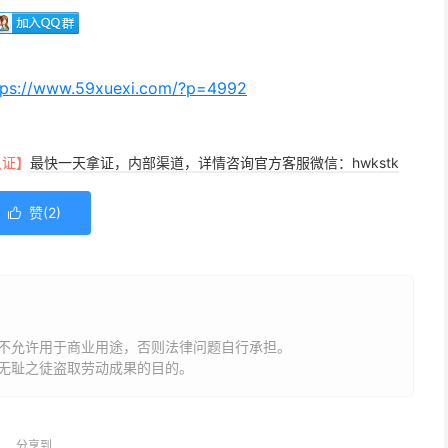
tps://www.59xuexi.com/?p=4992
认证】
最快一天拿证，内部渠道，详情咨询官方客服微信：hwkstk
赞(
2
)

不允许用于商业用途，否则法律问题自行承担。
无耻之徒盗取劳动成果的目的。
分享到