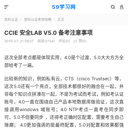
59学习网



思科认证
思科认证考场攻略
正文


CCIE 安全LAB V5.0 备考注意事项
2019-07-21 08:27
阅读(3154)
评论(0)
赞(
0
)

这次全部考点都是体现实用，4.0是个过渡，5.0大大方方全
部给考了一遍。
比较新的知识，例如私有云，CTS（cisco Trustsec）等，
这次5.0还有一个亮点，全部技术都很好的融合在一起，并
非每个知识点拼凑在一起，不是为考试而考试，例如考认证
账号，4.0一直在围绕自己产品本地数据库做验证，这次直
接调用windows 域账号；4.0 NTP考点一直考在同步即
可，5.0不但要同步 ，还得考正确时区配置，需要考生自己
琢磨； 4.0更加强调的是最终配置，5.0对配置和效果都强