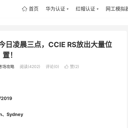
首页
华为认证
红帽认证
网工模拟

今日凌晨三点，CCIE RS放出大量位
置！
考场攻略
阅读(4202)
评论(0)
赞(
2
)

2019
n、Sydney