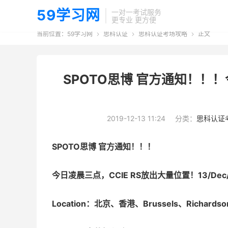
59学习网
一对一考试服务
更专业 更方便
当前位置：
59学习网
思科认证
思科认证考场攻略
正文



SPOTO思博 官方通知！！！
2019-12-13 11:24
分类：
思科认证
SPOTO思博 官方通知！！！
今日凌晨三点，CCIE RS放出大量位置！13/Dec/
Location：北京、香港、Brussels、Richardso