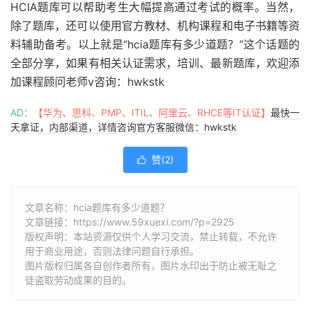
HCIA题库可以帮助考生大幅提高通过考试的概率。当然，
除了题库，还可以使用官方教材、机构课程和电子书籍等资
料辅助备考。以上就是“hcia题库有多少道题？”这个话题的
全部分享，如果有相关认证需求，培训、最新题库，欢迎添
加课程顾问老师v咨询：hwkstk
AD：
【华为、思科、PMP、ITIL、阿里云、RHCE等IT认证】
最快一
天拿证，内部渠道，详情咨询官方客服微信：hwkstk
赞(
2
)

文章名称：hcia题库有多少道题？
文章链接：
https://www.59xuexi.com/?p=2925
版权声明：本站资源仅供个人学习交流，禁止转载，不允许
用于商业用途，否则法律问题自行承担。
图片版权归属各自创作者所有，图片水印出于防止被无耻之
徒盗取劳动成果的目的。