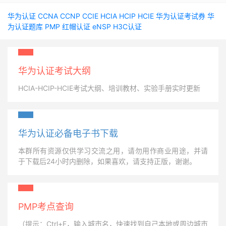
华为认证
CCNA
CCNP
CCIE
HCIA
HCIP
HCIE
华为认证考试券
华
为认证题库
PMP
红帽认证
eNSP
H3C认证
华为认证考试大纲
HCIA-HCIP-HCIE考试大纲、培训教材、实验手册实时更新
华为认证必备电子书下载
本群所有资源仅供学习交流之用，请勿用作商业用途，并请
于下载后24小时内删除，如果喜欢，请支持正版，谢谢。
PMP考点查询
（提示：Ctrl+F，输入城市名，快速找到自己本地或周边城市