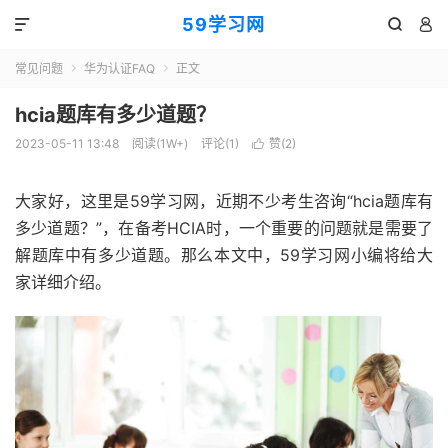
59学习网



常见问题
华为认证FAQ
正文


hcia题库有多少道题？
2023-05-11 13:48
阅读(1W+)
评论(1)
赞(
2
)

大家好，这里是59学习网，近期不少考生咨询“hcia题库有
多少道题？”，在备考HCIA时，一个重要的问题就是需要了
解题库中有多少道题。那么本文中，59学习网小编将给大
家详细介绍。