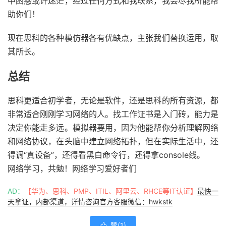
中困惑或许迷茫，经过任何方式和我联系，我会尽我所能帮
助你们！
现在思科的各种模仿器各有优缺点，主张我们替换运用，取
其所长。
总结
思科更适合初学者，无论是软件，还是思科的所有资源，都
非常适合刚刚学习网络的人。找工作证书是入门砖，能力是
决定你能走多远。模拟器要用，因为他能帮你分析理解网络
和网络协议，在头脑中建立网络拓扑，但在实际生活中，还
得调“真设备”，还得看黑白命令行，还得拿console线。
网络学习，共勉！网络学习爱好者们
AD：
【华为、思科、PMP、ITIL、阿里云、RHCE等IT认证】
最快一
天拿证，内部渠道，详情咨询官方客服微信：hwkstk
赞(
1
)
