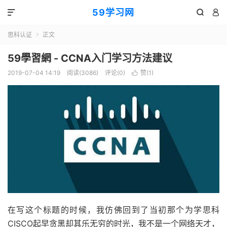
59学习网



思科认证
正文

59學習網 - CCNA入门学习方法建议
2019-07-04 14:19
阅读(3086)
评论(0)
赞(
1
)

在写这个标题的时候，我仿佛回到了当初那个为学思科
CISCO起早贪黑却其乐无穷的时光，我不是一个网络天才，