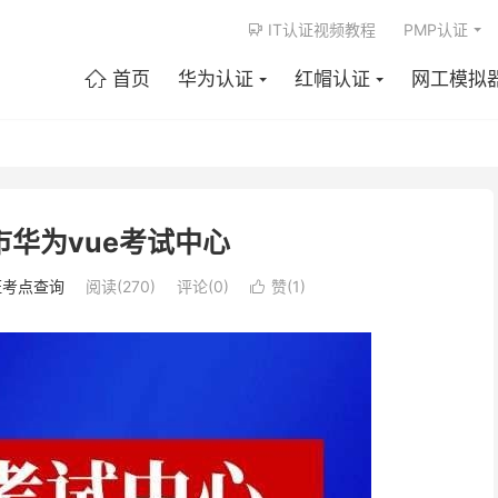
IT认证视频教程
PMP认证

首页
华为认证
红帽认证
网工模拟

华为vue考试中心
证考点查询
阅读(270)
评论(0)
赞(
1
)
