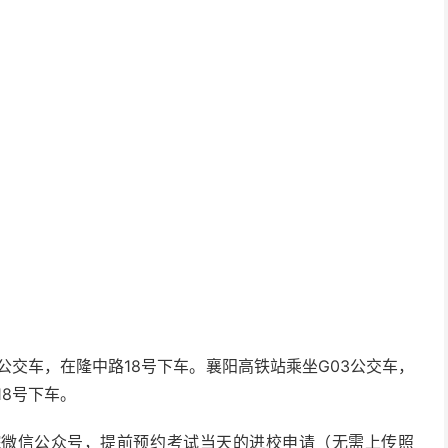
公交车，在隆中路18号下车。襄阳高铁站乘坐G03公交车，
18号下车。
院微信公众号，提前预约考试当天的进校申请（无需上传照