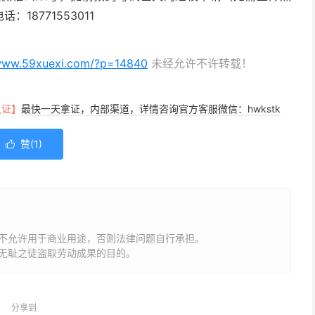
8771553011
/www.59xuexi.com/?p=14840
未经允许不许转载！
认证】
最快一天拿证，内部渠道，详情咨询官方客服微信：hwkstk
赞(
1
)

不允许用于商业用途，否则法律问题自行承担。
无耻之徒盗取劳动成果的目的。
分享到