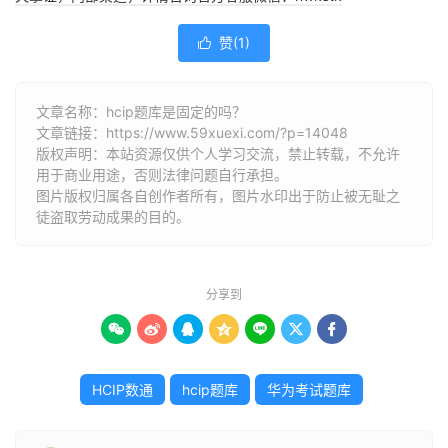
赞(
1
)

文章名称：hcip题库是固定的吗？
文章链接：
https://www.59xuexi.com/?p=14048
版权声明：本站资源仅供个人学习交流，禁止转载，不允许
用于商业用途，否则法律问题自行承担。
图片版权归属各自创作者所有，图片水印出于防止被无耻之
徒盗取劳动成果的目的。
分享到







HCIP数通
hcip题库
华为考试题库