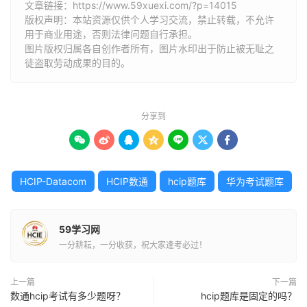
文章链接：
https://www.59xuexi.com/?p=14015
版权声明：本站资源仅供个人学习交流，禁止转载，不允许
用于商业用途，否则法律问题自行承担。
图片版权归属各自创作者所有，图片水印出于防止被无耻之
徒盗取劳动成果的目的。
分享到







HCIP-Datacom
HCIP数通
hcip题库
华为考试题库
59学习网
一分耕耘，一分收获，祝大家逢考必过！
上一篇
下一篇
数通hcip考试有多少题呀？
hcip题库是固定的吗？