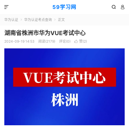
59学习网



华为认证
华为认证考点查询
正文


湖南省株洲市华为VUE考试中心
2024-09-19 14:53
阅读(2179)
评论(0)
赞(
2
)
