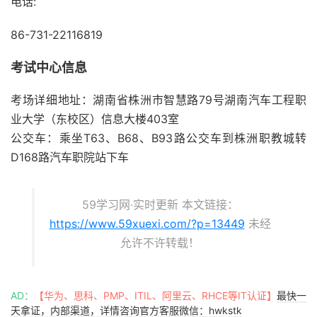
电话:
86-731-22116819
考试中心信息
考场详细地址：湖南省株洲市智慧路79号湖南汽车工程职
业大学（东校区）信息大楼403室
公交车：乘坐T63、B68、B93路公交车到株洲职教城转
D168路汽车职院站下车
59学习网·实时更新 本文链接：
https://www.59xuexi.com/?p=13449
未经
允许不许转载！
AD：
【华为、思科、PMP、ITIL、阿里云、RHCE等IT认证】
最快一
天拿证，内部渠道，详情咨询官方客服微信：hwkstk