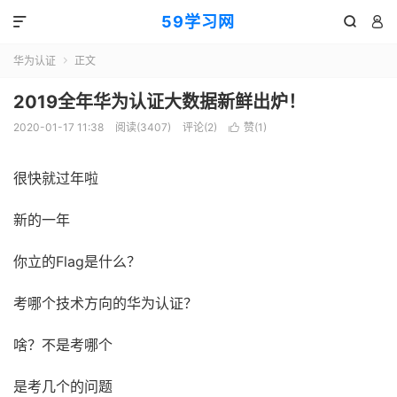
59学习网



华为认证
正文

2019全年华为认证大数据新鲜出炉！
2020-01-17 11:38
阅读(3407)
评论(2)
赞(
1
)

很快就过年啦
新的一年
你立的Flag是什么？
考哪个技术方向的华为认证？
啥？不是考哪个
是考几个的问题