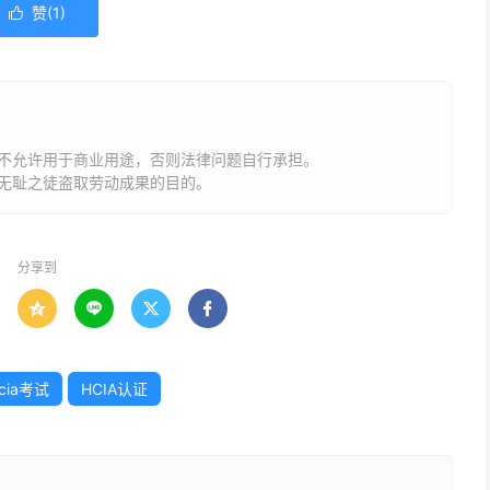
赞(
1
)

不允许用于商业用途，否则法律问题自行承担。
无耻之徒盗取劳动成果的目的。
分享到




cia考试
HCIA认证