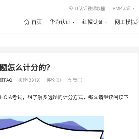
IT认证视频教程
PMP认证

首页
华为认证
红帽认证
网工模拟

多选题怎么计分的？
证FAQ
阅读(3919)
评论(0)
赞(
1
)

HCIA考试，想了解多选题的计分方式，那么请继续阅读下