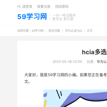
Hi, 请登录
我要注册
找回密码
59学习网
一对一考试服务
更专业 更方便
当前位置：
59学习网
常见问题
华为认证FAQ
正文



hcia
2023-05-28 02:05
分类：
华为认
大家好，我是59学习网的小编。如果您正在备考
文。