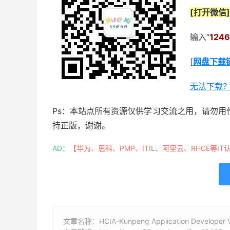
[打开微信]
输入“
1246
[
网盘下载
无法下载
Ps：本站点所有资源仅供学习交流之用，请勿用
持正版，谢谢。
AD：
【华为、思科、PMP、ITIL、阿里云、RHCE等IT
文章名称：HCIA-Kunpeng Application Devel