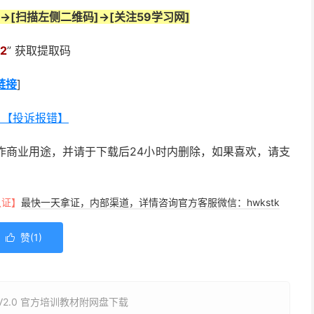
->[扫描左侧二维码]->[关注59学习网]
2
” 获取提取码
链接
]
？【投诉报错】
作商业用途，并请于下载后24小时内删除，如果喜欢，请支
认证】
最快一天拿证，内部渠道，详情咨询官方客服微信：hwkstk
赞(
1
)

oper V2.0 官方培训教材附网盘下载