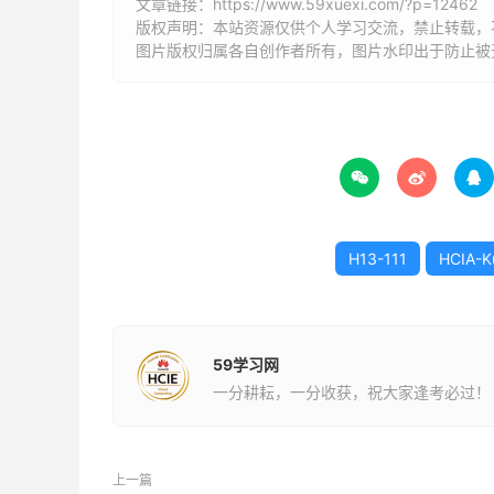
文章链接：
https://www.59xuexi.com/?p=12462
版权声明：本站资源仅供个人学习交流，禁止转载，
图片版权归属各自创作者所有，图片水印出于防止被



H13-111
HCIA-K
59学习网
一分耕耘，一分收获，祝大家逢考必过！
上一篇