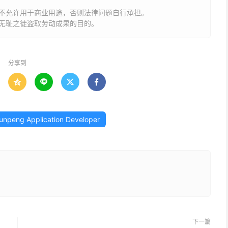
不允许用于商业用途，否则法律问题自行承担。
无耻之徒盗取劳动成果的目的。
分享到




unpeng Application Developer
下一篇