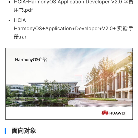
HCIA-HarmonyOS Application Developer V2.0
学员
用书
.pdf
HCIA-
HarmonyOS+Application+Developer+V2.0+
实验手
册
.rar
面向对象