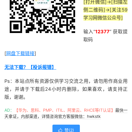
[打开微信]->[扫描左
侧二维码]->[关注59
学习网微信公众号]
输入“
12377
” 获取提
取码
[
网盘下载链接
]
无法下载？【投诉报错】
Ps：本站点所有资源仅供学习交流之用，请勿用作商业用
途，并请于下载后24小时内删除，如果喜欢，请支持正
版，谢谢。
AD：
【华为、思科、PMP、ITIL、阿里云、RHCE等IT认证】
最快一
天拿证，内部渠道，详情咨询官方客服微信：hwkstk
赞(
2
)
