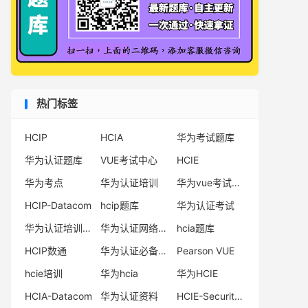
CloudFabric中，以下哪些允许融合部署?( )
多选
QUESTION 9
双活数据中心的存储层通过OceanStor V3阵
列的FastWrite功能，接管现网异构存储，将
不同的存储资源的统一池化。（ ）判断
热门标签
QUESTION 10
双活数据中心解决方案指两个数据中心均处于
HCIP
HCIA
华为考试题库
运行状态，可以同时承担生产业务，目前业界
华为认证题库
VUE考试中心
HCIE
主要是AP双活和AA双活两种，其中AP双活是
真正的双活。（ ）判断
华为考点
华为认证培训
华为vue考试中心
考试科目
HCIP-Datacom
hcip题库
华为认证考试
HCIE重认证规则
华为认证培训机构
华为认证网络工程师
hcia题库
注意事项
HCIP数通
华为认证必备电子书系列
Pearson VUE
hcie培训
华为hcia
华为HCIE
HCIA-Datacom
华为认证资料
HCIE-Security备考指南