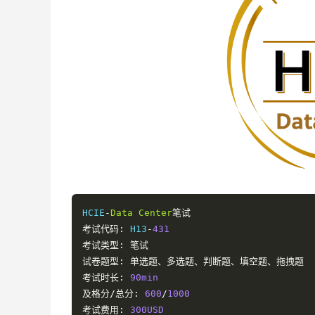
HCIE
-
Data
Center
笔试
考试代码:
 H13
-
431
考试类型:
笔试
试卷题型:
单选题、多选题、判断题、填空题、拖拽题
考试时长:
90min
及格分/总分:
600
/
1000
考试费用:
300USD