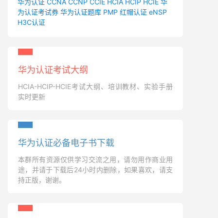
华为认证
CCNA
CCNP
CCIE
HCIA
HCIP
HCIE
华
为认证考试券
华为认证题库
PMP
红帽认证
eNSP
H3C认证
华为认证考试大纲
HCIA-HCIP-HCIE考试大纲、培训教材、实验手册
实时更新
华为认证必备电子书下载
本群所有资源仅供学习交流之用，请勿用作商业用
途，并请于下载后24小时内删除，如果喜欢，请支
持正版，谢谢。