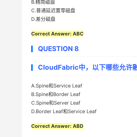
B.精简磁盘
C.普通延迟置零磁盘
D.差分磁盘
Correct Answer: ABC
QUESTION 8
CloudFabric中，以下哪些允许
A.Spine和Service Leaf
B.Spine和Border Leaf
C.Spine和Server Leaf
D.Border Leaf和Service Leaf
Correct Answer: ABD