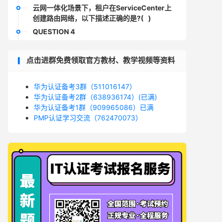
云网一体化场景下，租户在ServiceCenter上
创建路由网络，以下描述正确的是?( )
QUESTION 4
在云数据中心场景下(虚拟化软件为
FusionCompute (VRM+CNA,即XEN) )，在
点击进群免费领取官方教材、教学视频等资料
FusionSphere OpenStack控制节点上以下哪
个存储分区是不需要的?( )
华为认证备考3群（511016147）
QUESTION 5
华为认证备考2群（638936174）(已满)
B企业在运营过程中，基于成本的考虑，计划
华为认证备考1群（909965086）已满
将一部分业务放在公有云上，一部分业务放在
PMP认证学习交流（762470073）
私有云上，以下关于在VDC与VPC规划设计
时，描述错误的是?（ ）
QUESTION 6
以下关于华为SDN数据中心解决方案分层描述
正确的是?( )多选
QUESTION 7
FusionCompute当前支持磁盘配置以下哪些
配置模式?( )多选
QUESTION 8