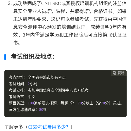
成功地完成了CNITSEC或其授权培训机构组织的注册信
息安全专业人员培训课程，并取得培训合格证书。如果
未达到年限要求，您仍可以参加考试，先获得由中国信
息安全测评中心颁发的培训结业证，成绩证明3年内有
效，3年内需满足学历和工作经验后可直接换取认证证
书。
考试组织及地点：
复制
复制
复制



考点地址：全国省会城市均有考点
考试时间：
2
小时
考试安排：参加中国信息安全测评中心官方统考
考试语言：中文
题目类型：
100
道单项选择题，每题
1
分，
70
分以上（含
70
分）通过。
官方全球通过率：
80
%
了解更多（
CISP考试费用多少？
）