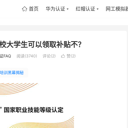
首页
华为认证
红帽认证
网工模拟

校大学生可以领取补贴不？
证FAQ
阅读(3740)
评论(2)
赞(
2
)

培训黑幕揭秘