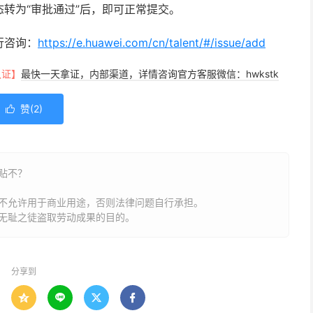
转为“审批通过”后，即可正常提交。
行咨询：
https://e.huawei.com/cn/talent/#/issue/add
认证】
最快一天拿证，内部渠道，详情咨询官方客服微信：hwkstk
赞(
2
)

贴不？
不允许用于商业用途，否则法律问题自行承担。
无耻之徒盗取劳动成果的目的。
分享到



