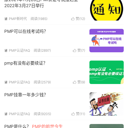
2022年3月27日举行
PMP新时代
阅读(1985)
赞(
12
)


PMP可以在线考试吗？
PMP认证FAQ
阅读(2897)
赞(
7
)


pmp有没有必要续证？
PMP认证FAQ
阅读(2579)
赞(
9
)


PMP挂靠一年多少钱？
PMP认证FAQ
阅读(9205)
赞(
11
)


PMP是什么？
PMP的前世今生