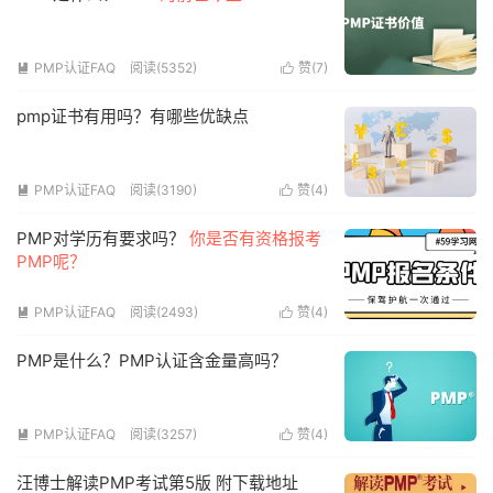
PMP认证FAQ
阅读(5352)
赞(
7
)


pmp证书有用吗？有哪些优缺点
PMP认证FAQ
阅读(3190)
赞(
4
)


PMP对学历有要求吗？
你是否有资格报考
PMP呢？
PMP认证FAQ
阅读(2493)
赞(
4
)


PMP是什么？PMP认证含金量高吗？
PMP认证FAQ
阅读(3257)
赞(
4
)


汪博士解读PMP考试第5版 附下载地址