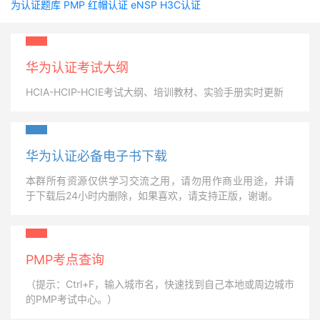
为认证题库
PMP
红帽认证
eNSP
H3C认证
华为认证考试大纲
HCIA-HCIP-HCIE考试大纲、培训教材、实验手册实时更新
华为认证必备电子书下载
本群所有资源仅供学习交流之用，请勿用作商业用途，并请
于下载后24小时内删除，如果喜欢，请支持正版，谢谢。
PMP考点查询
（提示：Ctrl+F，输入城市名，快速找到自己本地或周边城市
的PMP考试中心。）