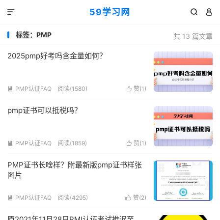
59学习网



标签：PMP
共 13 篇文章
2025pmp好考吗含金量如何？
PMP认证FAQ
阅读(1580)
赞(
1
)


pmp证书可以抵税吗？
PMP认证FAQ
阅读(1859)
赞(
1
)


PMP证书长啥样？附最新版pmp证书样张
图片
PMP认证FAQ
阅读(4295)
赞(
2
)


原2021年11月28日PMI认证考试推迟至