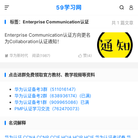
59学习网



标签：Enterprise Communication认证
共 1 篇文章
Enterprise Communication认证方向更名
为Collaboration认证通知！
华为新时代
阅读(1987)
赞(
4
)


点击进群免费领取官方教材、教学视频等资料
华为认证备考3群（511016147）
华为认证备考2群（638936174）(已满)
华为认证备考1群（909965086）已满
PMP认证学习交流（762470073）
名词解释
华为认证
CCNA
CCNP
CCIE
HCIA
HCIP
HCIE
华为认证考试券
华