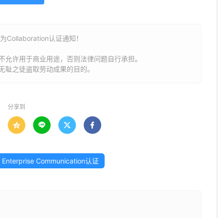
为Collaboration认证通知！
不允许用于商业用途，否则法律问题自行承担。
无耻之徒盗取劳动成果的目的。
分享到




Enterprise Communication认证