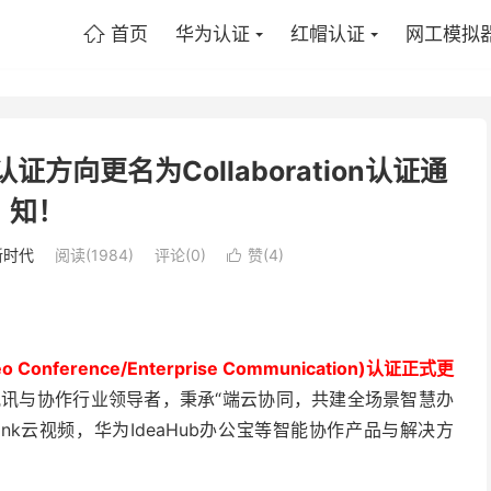
首页
华为认证
红帽认证
网工模拟

ion认证方向更名为Collaboration认证通
知！
新时代
阅读(1984)
评论(0)
赞(
4
)

onference/Enterprise Communication)认证正式更
讯与协作行业领导者，秉承“端云协同，共建全场景智慧办
ink云视频，华为IdeaHub办公宝等智能协作产品与解决方