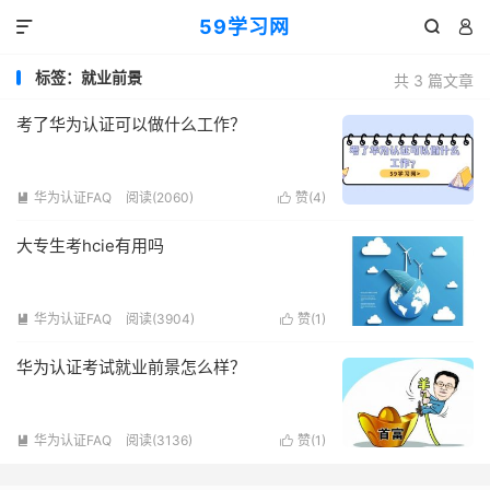
59学习网



标签：就业前景
共 3 篇文章
考了华为认证可以做什么工作？
华为认证FAQ
阅读(2060)
赞(
4
)


大专生考hcie有用吗
华为认证FAQ
阅读(3904)
赞(
1
)


华为认证考试就业前景怎么样？
华为认证FAQ
阅读(3136)
赞(
1
)

