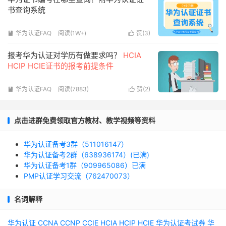
书查询系统
华为认证FAQ
阅读(1W+)
赞(
3
)


报考华为认证对学历有做要求吗？
HCIA
HCIP HCIE证书的报考前提条件
华为认证FAQ
阅读(7883)
赞(
2
)


点击进群免费领取官方教材、教学视频等资料
华为认证备考3群（511016147）
华为认证备考2群（638936174）(已满)
华为认证备考1群（909965086）已满
PMP认证学习交流（762470073）
名词解释
华为认证
CCNA
CCNP
CCIE
HCIA
HCIP
HCIE
华为认证考试券
华