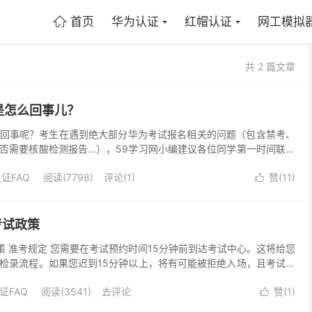
首页
华为认证
红帽认证
网工模拟

共 2 篇文章
是怎么回事儿？
回事呢？考生在遇到绝大部分华为考试报名相关的问题（包含禁考、
否需要核酸检测报告…），59学习网小编建议各位同学第一时间联系
试中心，这已经涉及到考试中心管理条例，只...
证FAQ
阅读(7798)
评论(1)
赞(
11
)

证考试政策
试政策 准考规定 您需要在考试预约时间15分钟前到达考试中心。这将给您
检录流程。如果您迟到15分钟以上，将有可能被拒绝入场，且考试费
两种有效身份证件，证件均须为原件且在有...
证FAQ
阅读(3541)
去评论
赞(
1
)
