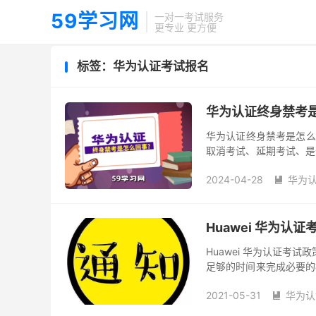
59学习网
一对一考试服务
更专业 更方便
标签：华为认证考试报名
华为认证终身禁考
华为认证终身禁考是怎么
取消考试、延期考试、是
考生所参加考试的当地考
2024-04-28
华为认

Huawei 华为认
Huawei 华为认证考
足够的时间来完成必要的
用不予退还。 您需要提供
2021-05-31
华为认
