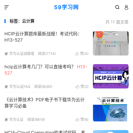
59学习网



标签：云计算
共 11 篇文章
HCIP云计算题库最新战报！考试代码：
H13-527
华为认证战报墙
阅读(7714)
赞(
4
)


hcip云计算考几门？可以直接考吗？
H13-
527
华为认证FAQ
阅读(8085)
赞(
2
)


《云计算技术》PDF电子书下载华为云计
算学习必备
华为认证
阅读(8619)
赞(
6
)


HCIA-Cloud Computing的考试代码，考