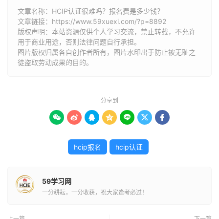
文章名称：HCIP认证很难吗？报名费是多少钱？
文章链接：
https://www.59xuexi.com/?p=8892
版权声明：本站资源仅供个人学习交流，禁止转载，不允许
用于商业用途，否则法律问题自行承担。
图片版权归属各自创作者所有，图片水印出于防止被无耻之
徒盗取劳动成果的目的。
分享到







hcip报名
hcip认证
59学习网
一分耕耘，一分收获，祝大家逢考必过！
上一篇
下一篇