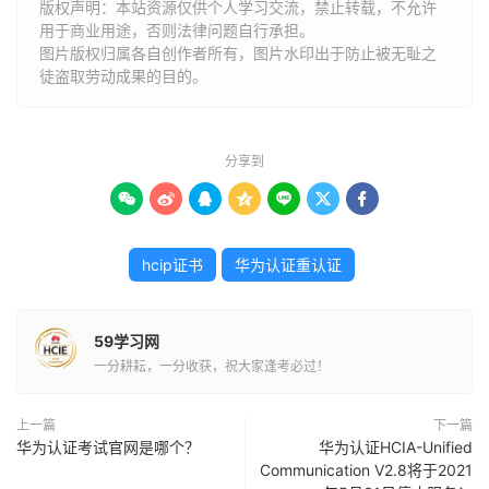
版权声明：本站资源仅供个人学习交流，禁止转载，不允许
用于商业用途，否则法律问题自行承担。
图片版权归属各自创作者所有，图片水印出于防止被无耻之
徒盗取劳动成果的目的。
分享到







hcip证书
华为认证重认证
59学习网
一分耕耘，一分收获，祝大家逢考必过！
上一篇
下一篇
华为认证考试官网是哪个？
华为认证HCIA-Unified
Communication V2.8将于2021