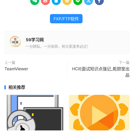







FXP/FTP软件
59学习网
一分耕耘，一分收获，祝大家逢考必过！
上一篇
下一篇
TeamViewer
HCIE面试知识点强记_乾颐堂出
品
相关推荐