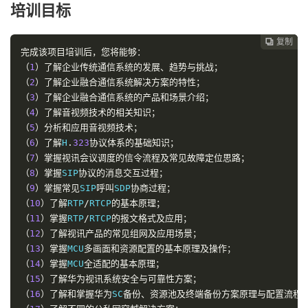
培训目标
复制
复制
复制



完成该项目培训后，您将能够：
（
1
）了解企业传统通信系统的发展、趋势与挑战；
（
2
）了解企业融合通信系统解决方案的特性；
（
3
）了解企业融合通信系统的产品和场景介绍；
（
4
）了解音视频技术的相关知识；
（
5
）分析和应用音视频技术；
（
6
）了解
H
.
323
协议体系的基础知识；
（
7
）掌握视讯会议调度的信令流程及常见故障定位思路；
（
8
）掌握
SIP
协议的消息交互过程；
（
9
）掌握常见
SIP
呼叫
SDP
协商过程；
（
10
）了解
RTP
/
RTCP
的基本原理；
（
11
）掌握
RTP
/
RTCP
的报文格式及应用；
（
12
）了解视讯产品的常见组网及应用场景；
（
13
）掌握
MCU
多画面和资源配置的基本原理及操作；
（
14
）掌握
MCU
全适配的基本原理；
（
15
）了解华为视讯系统安全与可靠性方案；
（
16
）了解和掌握华为
SC
备份、资源池及终端备份方案原理与配置流程