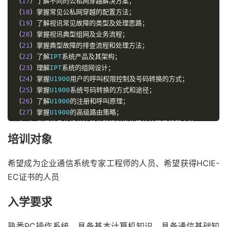
（
17
）了解不同的公私网穿越解决方案；
（
18
）掌握常见公私网穿越的配置方法；
（
19
）了解视讯常见故障的类型及处理思路；
（
20
）掌握视讯典型组网及业务流程；
（
21
）掌握典型故障的排查流程和处理方法；
（
22
）了解
IPT
系统产品及其架构；
（
23
）理解
IPT
系统的组网设计；
（
24
）掌握
U1900
用户的呼叫权限控制及号码转换的方式；
（
25
）掌握
U1900
系统号码转换的方式和途径；
（
26
）了解
U1900
的注册和呼叫原理；
（
27
）掌握
U1900
的高级路由策略；
（
28
）掌握常见的终端注册类和呼叫类故障的处理思路和方法；
（
29
）掌握融合会议方案、会议流程原理及配置。
培训对象
希望成为企业通信系统专家工程师的人员、希望获得HCIE-
EC证书的人员
入学要求
熟悉PC操作系统、具备基本计算机知识、具备通信基础知