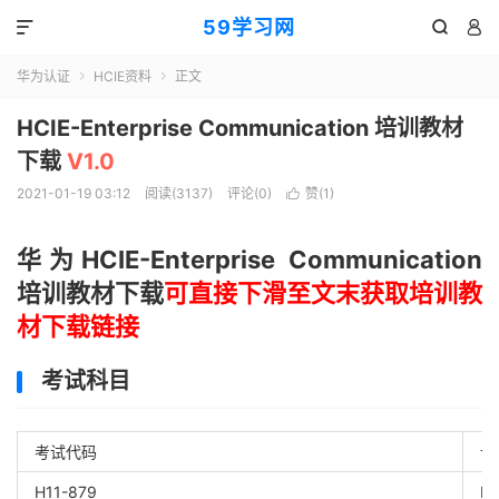
59学习网



华为认证
HCIE资料
正文


HCIE-Enterprise Communication 培训教材
下载
V1.0
2021-01-19 03:12
阅读(3137)
评论(0)
赞(
1
)

华为HCIE-Enterprise Communication
培训教材下载
可直接下滑至文末获取培训教
材下载链接
考试科目
考试代码
认
H11-879
HC