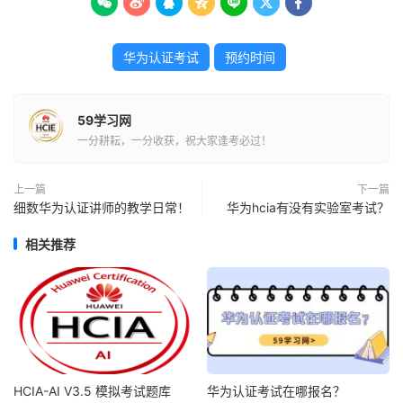







华为认证考试
预约时间
59学习网
一分耕耘，一分收获，祝大家逢考必过！
上一篇
下一篇
细数华为认证讲师的教学日常！
华为hcia有没有实验室考试？
相关推荐
HCIA-AI V3.5 模拟考试题库
华为认证考试在哪报名？