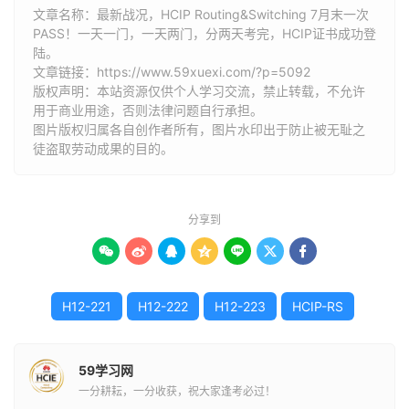
文章名称：最新战况，HCIP Routing&Switching 7月末一次
PASS！一天一门，一天两门，分两天考完，HCIP证书成功登
陆。
文章链接：
https://www.59xuexi.com/?p=5092
版权声明：本站资源仅供个人学习交流，禁止转载，不允许
用于商业用途，否则法律问题自行承担。
图片版权归属各自创作者所有，图片水印出于防止被无耻之
徒盗取劳动成果的目的。
分享到







H12-221
H12-222
H12-223
HCIP-RS
59学习网
一分耕耘，一分收获，祝大家逢考必过！