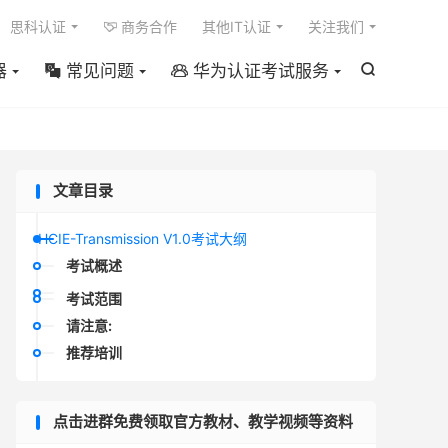

思科认证
商务合作
其他IT认证
关注我们

器
常见问题
华为认证考试服务



文章目录
HCIE-Transmission V1.0考试大纲
考试概述
考试范围
请注意:
推荐培训
点击进群免费领取官方教材、教学视频等资料