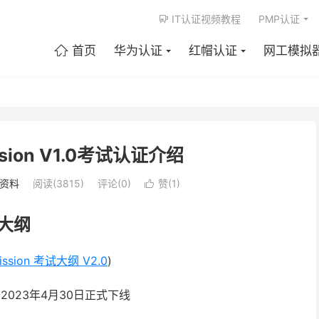
IT认证视频教程
PMP认证

首页
华为认证
红帽认证
网工模拟

ission V1.0考试认证介绍
E资料
阅读(3815)
评论(0)
赞(
1
)

大纲
mission 考试大纲 V2.0
)
试将于2023年4月30日正式下线