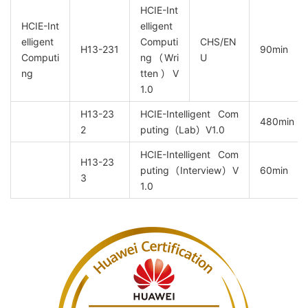
HCIE-Int
HCIE-Int
elligent
elligent
Computi
CHS/EN
H13-231
90min
Computi
ng（Wri
U
ng
tten）V
1.0
H13-23
HCIE-Intelligent Com
480min
2
puting（Lab）V1.0
HCIE-Intelligent Com
H13-23
puting（Interview）V
60min
3
1.0