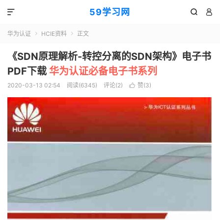
59学习网



华为认证
HCIE资料
正文


《SDN原理解析-转控分离的SDN架构》电子书
PDF下载
华为认证必备电子书系列
2020-03-13 02:54
阅读(6345)
评论(2)
赞(
3
)
