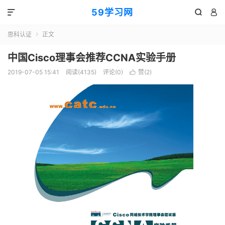
59学习网



思科认证
正文

中国Cisco理事会推荐CCNA实验手册
2019-07-05 15:41
阅读(4135)
评论(0)
赞(
2
)
