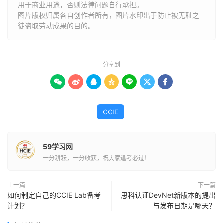
用于商业用途，否则法律问题自行承担。
图片版权归属各自创作者所有，图片水印出于防止被无耻之
徒盗取劳动成果的目的。
分享到







CCIE
59学习网
一分耕耘，一分收获，祝大家逢考必过！
上一篇
下一篇
如何制定自己的CCIE Lab备考
思科认证DevNet新版本的提出
计划？
与发布日期是哪天？