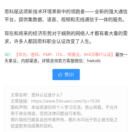
思科是这项新技术环境革新中的领跑者——全新的强大通信
平台，提供集数据、语音、视频和无线通信于一体的服务。
现在和将来的经济形势对于娴熟的网络人才都有着大量的需
求，许多人都因思科职业认证改变了人生。
AD：
【华为、思科、PMP、ITIL、阿里云、RHCE等IT认证】
最快一
天拿证，内部渠道，详情咨询官方客服微信：hwkstk
赞(
2
)

文章名称：思科认证是什么？
文章链接：
https://www.59xuexi.com/?p=1538
版权声明：本站资源仅供个人学习交流，禁止转载，不允许
用于商业用途，否则法律问题自行承担。
图片版权归属各自创作者所有，图片水印出于防止被无耻之
徒盗取劳动成果的目的。