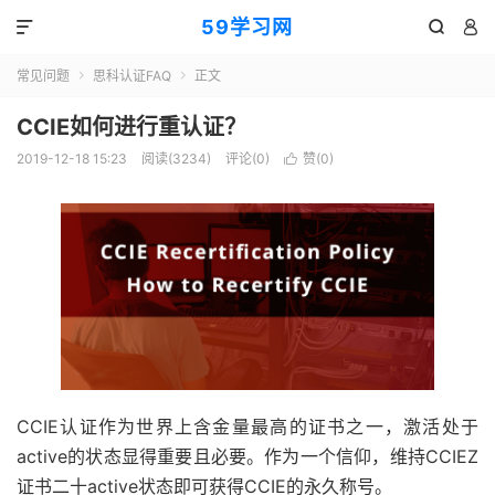
59学习网



常见问题
思科认证FAQ
正文


CCIE如何进行重认证？
2019-12-18 15:23
阅读(3234)
评论(0)
赞(
0
)

CCIE认证作为世界上含金量最高的证书之一，激活处于
active的状态显得重要且必要。作为一个信仰，维持CCIEZ
证书二十active状态即可获得CCIE的永久称号。