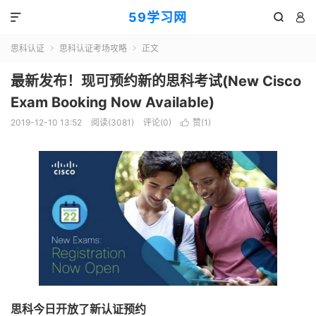
59学习网



思科认证
思科认证考场攻略
正文


最新发布！现可预约新的思科考试(New Cisco
Exam Booking Now Available)
2019-12-10 13:52
阅读(3081)
评论(0)
赞(
1
)

思科今日开放了新认证预约