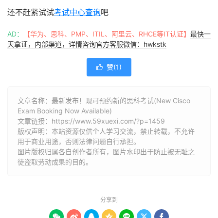
还不赶紧试试
考试中心查询
吧
AD：
【华为、思科、PMP、ITIL、阿里云、RHCE等IT认证】
最快一
天拿证，内部渠道，详情咨询官方客服微信：hwkstk
赞(
1
)

文章名称：最新发布！现可预约新的思科考试(New Cisco
Exam Booking Now Available)
文章链接：
https://www.59xuexi.com/?p=1459
版权声明：本站资源仅供个人学习交流，禁止转载，不允许
用于商业用途，否则法律问题自行承担。
图片版权归属各自创作者所有，图片水印出于防止被无耻之
徒盗取劳动成果的目的。
分享到






