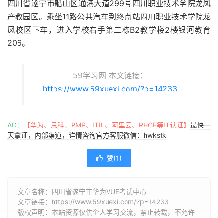
四川省遂宁市船山区通港大道299号四川职业技术学院龙凤
产教园区。乘坐11路公共汽车到终点站四川职业技术学院龙
凤校区下车，进入学校右手第二栋B2教学楼2楼银河教育
206。
59学习网 本文链接：
https://www.59xuexi.com/?p=14233
AD：
【华为、思科、PMP、ITIL、阿里云、RHCE等IT认证】
最快一
天拿证，内部渠道，详情咨询官方客服微信：hwkstk
赞(
1
)

文章名称：四川省遂宁市华为VUE考试中心
文章链接：
https://www.59xuexi.com/?p=14233
版权声明：本站资源仅供个人学习交流，禁止转载，不允许