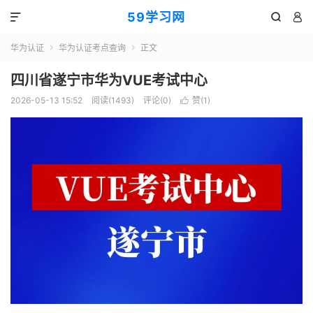
59学习网



华为认证
华为认证考点查询
正文


四川省遂宁市华为VUE考试中心
2026-05-13 15:52
阅读(1493)
评论(0)
赞(
1
)
