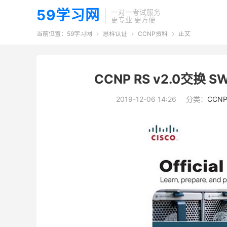
59学习网
一对一考试服务
更专业 更方便
当前位置：
59学习网
思科认证
CCNP资料
正文



CCNP RS v2.0交换 
2019-12-06 14:26
分类：
CCN