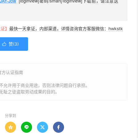
eJAY-Jow
  [loginview]密码:6man[/loginview]下载前，请注意这
。
认证】
最快一天拿证，内部渠道，详情咨询官方客服微信：hwkstk
赞(
3
)

5 官方认证指南
不允许用于商业用途，否则法律问题自行承担。
无耻之徒盗取劳动成果的目的。
分享到



