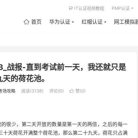
IT认证视频教程
PMP认证

首页
华为认证
红帽认证
网工模拟

1+3_战报-直到考试前一天，我还就只是
九天的荷花池。
考场攻略
阅读(3138)
评论(0)
赞(
0
)

很少，第二天开放的数量是第一天的两倍，之后的每一
三十天荷花开满整个荷花池，那么第二十九天，荷花只占满