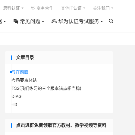

思科认证
商务合作
其他IT认证
关注我们

器
常见问题
华为认证考试服务



文章目录
写在前面
考场要点总结
TS2(我们练习的三个版本错点相当稳)
DIAG
H3
点击进群免费领取官方教材、教学视频等资料