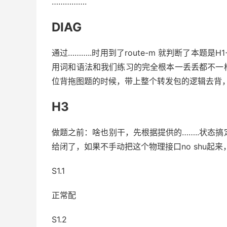
…………….
DIAG
通过………..时用到了route-m 就判断了本题
用词和语法和我们练习的完全根本一丢丢都不一
位背拖图题的时候，带上整个转发包的逻辑去背
H3
做题之前：啥也别干，先根据提供的……..状态搞定
给闭了，如果不手动把这个物理接口no shu起
S1.1
正常配
S1.2