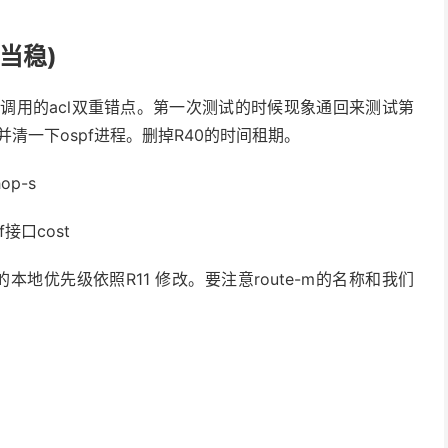
当稳)
rward 和其调用的acl双重错点。第一次测试的时候现象通回来测试第
2000并清一下ospf进程。删掉R40的时间租期。
op-s
f接口cost
-m set 的本地优先级依照R11 修改。要注意route-m的名称和我们