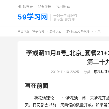
Hi, 请登录
我要注册
找回密码
59学习网
一对一考试服务
更专业 更方便
当前位置：
59学习网
思科认证
思科认证考场攻略
正文



李彧涵11月8号_北京_套餐2
第二十
2019-11-10 22:25
分类：
思科认证
写在前面
荷花池理论：一个荷花池，第一天荷花开放的
天，荷花都会以前一天两倍的数量开放。如果第