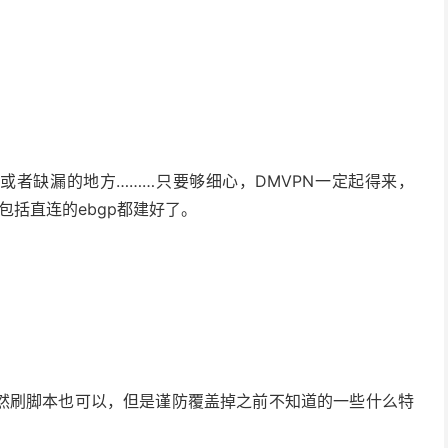
致或者缺漏的地方………只要够细心，DMVPN一定起得来，
包括直连的ebgp都建好了。
然刷脚本也可以，但是谨防覆盖掉之前不知道的一些什么特