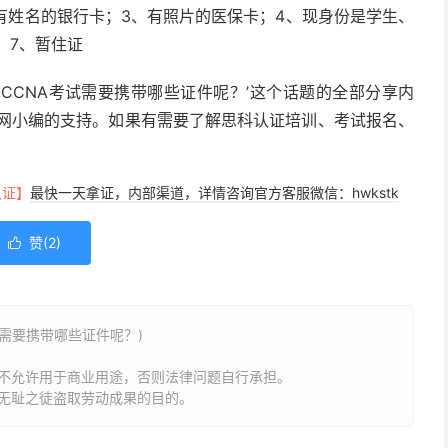
有姓名的银行卡；3、有照片的医保卡；4、现身份是学生、
；7、暂住证
？CCNA考试需要携带哪些证件呢？’这个话题的全部分享内
习网小编的支持。如果有需要了解思科认证培训、考试报名、
认证】
最快一天拿证，内部渠道，详情咨询官方客服微信：hwkstk
赞(
2
)

试需要携带哪些证件呢？)
不允许用于商业用途，否则法律问题自行承担。
无耻之徒盗取劳动成果的目的。