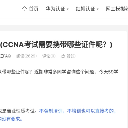
首页
华为认证
红帽认证
网工模拟

(CCNA考试需要携带哪些证件呢？)
证FAQ
阅读(2629)
评论(0)
赞(
2
)

要携带哪些证件呢？近期非常多同学咨询这个问题，今天59学
试，也是商业性质考试。
不强制培训，不培训也可以直接考的，
均没有要求。