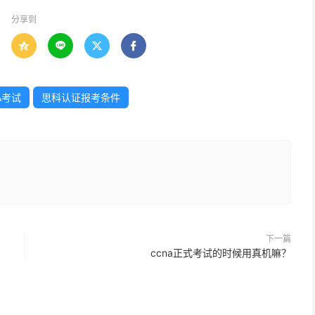
分享到




A考试
思科认证报考条件
下一篇
ccna正式考试的时候用真机嘛？