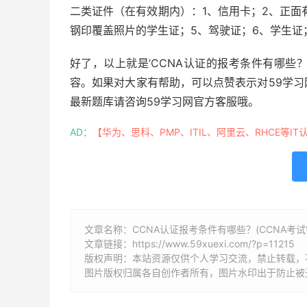
二类证件（在有效期内）：1、信用卡；2、正面
钢印覆盖照片的学生证；5、驾驶证；6、学生证
好了，以上就是’CCNA认证的报考条件有哪些
容。如果对大家有帮助，可以点赞表示对59学
最新题库请咨询59学习网官方客服哦。
AD：
【华为、思科、PMP、ITIL、阿里云、RHCE等IT
文章名称：CCNA认证报考条件有哪些？(CCNA考
文章链接：
https://www.59xuexi.com/?p=11215
版权声明：本站资源仅供个人学习交流，禁止转载，
图片版权归属各自创作者所有，图片水印出于防止被