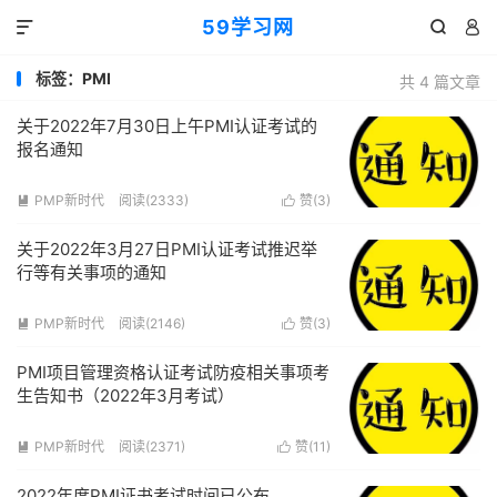
59学习网



标签：PMI
共 4 篇文章
关于2022年7月30日上午PMI认证考试的
报名通知
PMP新时代
阅读(2333)
赞(
3
)


关于2022年3月27日PMI认证考试推迟举
行等有关事项的通知
PMP新时代
阅读(2146)
赞(
3
)


PMI项目管理资格认证考试防疫相关事项考
生告知书（2022年3月考试）
PMP新时代
阅读(2371)
赞(
11
)


2022年度PMI证书考试时间已公布