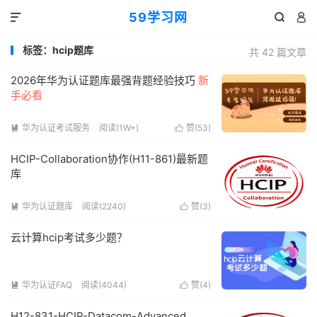
59学习网



标签：hcip题库
共 42 篇文章
2026年华为认证题库最强背题经验技巧
新
手必看
华为认证考试服务
阅读(1W+)
赞(
53
)


HCIP-Collaboration协作(H11-861)最新题
库
华为认证题库
阅读(2240)
赞(
3
)


云计算hcip考试多少题？
华为认证FAQ
阅读(4044)
赞(
4
)


H12-831-HCIP-Datacom-Advanced