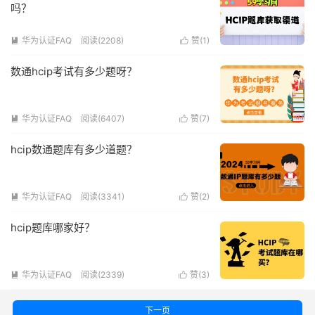
吗？
华为认证FAQ
阅读(2208)
赞(
1
)


数通hcip考试有多少题呀？
华为认证FAQ
阅读(6407)
赞(
7
)


hcip数通题库有多少道题？
华为认证FAQ
阅读(3341)
赞(
2
)


hcip题库哪家好？
华为认证FAQ
阅读(2339)
赞(
3
)


下一页