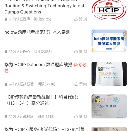
Routing & Switching Technology latest
Dumps Questions
华为认证题库
阅读(2125)
赞(
3
)


hcip做题库能考出来吗？本人亲测
华为认证FAQ
阅读(2353)
赞(
3
)


华为 HCIP-Datacom 数通题库战报
备考必
看！
华为认证战报墙
阅读(6508)
赞(
6
)


HCIP传输题库最新战报！！科目代码：
（H31-341）高分通过！
华为认证战报墙
阅读(5112)
赞(
3
)


华为 HCIP云服务(考试代码：H13-821)最