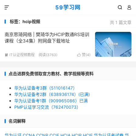
59学习网



标签：hcip视频
共 1 篇文章
南京思琦网络 | 樊琦华为HCIP数通RS培训
课程（全34集）附网盘下载地址
IT认证视频教程
阅读(3763)
赞(
4
)


点击进群免费领取官方教材、教学视频等资料
华为认证备考3群（511016147）
华为认证备考2群（638936174）(已满)
华为认证备考1群（909965086）已满
PMP认证学习交流（762470073）
名词解释
华为认证
CCNA
CCNP
CCIE
HCIA
HCIP
HCIE
华为认证考试券
华