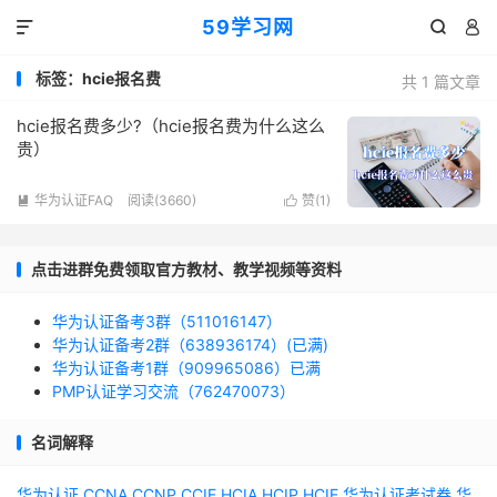
59学习网



标签：hcie报名费
共 1 篇文章
hcie报名费多少?（hcie报名费为什么这么
贵）
华为认证FAQ
阅读(3660)
赞(
1
)


点击进群免费领取官方教材、教学视频等资料
华为认证备考3群（511016147）
华为认证备考2群（638936174）(已满)
华为认证备考1群（909965086）已满
PMP认证学习交流（762470073）
名词解释
华为认证
CCNA
CCNP
CCIE
HCIA
HCIP
HCIE
华为认证考试券
华