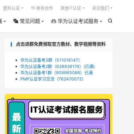

思科认证
商务合作
其他IT认证
关注我们

器
常见问题
华为认证考试服务



点击进群免费领取官方教材、教学视频等资料
华为认证备考3群（511016147）
华为认证备考2群（638936174）(已满)
华为认证备考1群（909965086）已满
PMP认证学习交流（762470073）