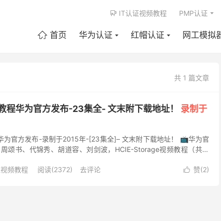
IT认证视频教程
PMP认证

首页
华为认证
红帽认证
网工模拟

共 1 篇文章
频教程华为官方发布-23集全- 文末附下载地址！
录制于
华为官方发布-录制于2015年-[23集全]– 文末附下载地址！ 📺华为官
周颂书、代锦秀、胡道容、刘剑波，HCIE-Storage视频教程（共计
：9...
证视频教程
阅读(2372)
去评论
赞(
2
)
