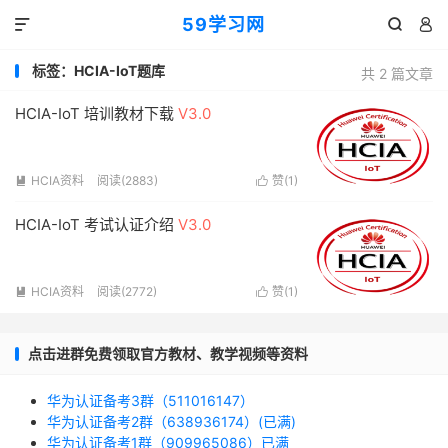
59学习网



标签：HCIA-IoT题库
共 2 篇文章
HCIA-IoT 培训教材下载
V3.0
HCIA资料
阅读(2883)
赞(
1
)


HCIA-IoT 考试认证介绍
V3.0
HCIA资料
阅读(2772)
赞(
1
)


点击进群免费领取官方教材、教学视频等资料
华为认证备考3群（511016147）
华为认证备考2群（638936174）(已满)
华为认证备考1群（909965086）已满