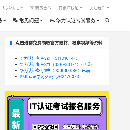

思科认证
商务合作
其他IT认证
关注我们

器
常见问题
华为认证考试服务



点击进群免费领取官方教材、教学视频等资料
华为认证备考3群（511016147）
华为认证备考2群（638936174）(已满)
华为认证备考1群（909965086）已满
PMP认证学习交流（762470073）