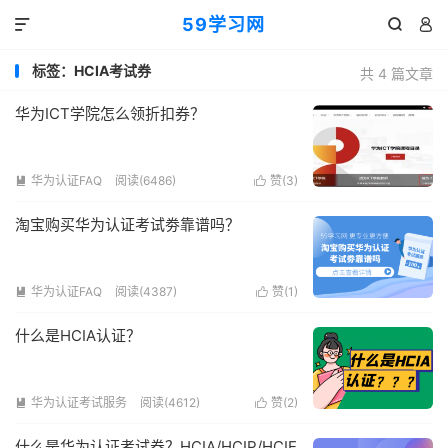
59学习网



标签：HCIA考试券
共 4 篇文章
华为ICT学院怎么领折扣券？
华为认证FAQ
阅读(6486)
赞(
3
)


淘宝购买华为认证考试劵靠谱吗？
华为认证FAQ
阅读(4387)
赞(
1
)


什么是HCIA认证？
华为认证考试服务
阅读(4612)
赞(
2
)


什么是华为认证考试券？HCIA/HCIP/HCIE