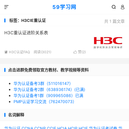
59学习网



标签：H3CIE重认证
共 1 篇文章
H3C重认证进阶关系表
H3C认证FAQ
阅读(3021)
赞(
2
)


点击进群免费领取官方教材、教学视频等资料
华为认证备考3群（511016147）
华为认证备考2群（638936174）(已满)
华为认证备考1群（909965086）已满
PMP认证学习交流（762470073）
名词解释
华为认证
CCNA
CCNP
CCIE
HCIA
HCIP
HCIE
华为认证考试券
华